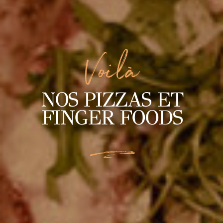
Voilà
NOS PIZZAS ET
FINGER FOODS
L