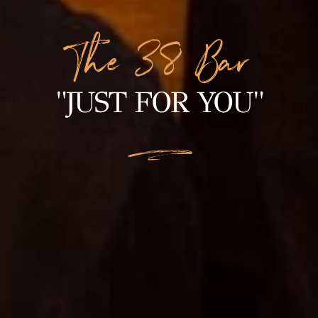
The 38 Bar
"JUST FOR YOU"
L